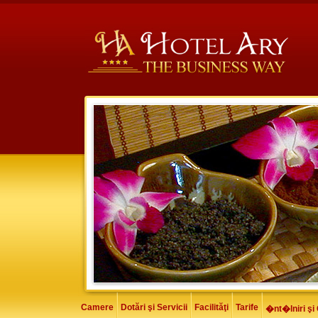
Camere
Dotări şi Servicii
Facilităţi
Tarife
�nt�lniri şi