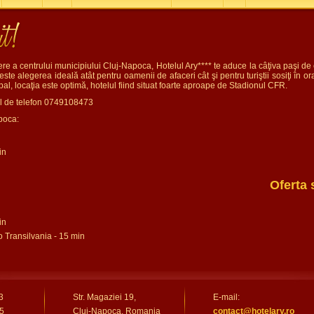
re a centrului municipiului Cluj-Napoca, Hotelul Ary**** te aduce la câţiva paşi
este alegerea ideală atât pentru oamenii de afaceri cât şi pentru turiştii sosiţi în o
tbal, locaţia este optimă, hotelul fiind situat foarte aproape de Stadionul CFR.
ul de telefon 0749108473
poca:
in
Oferta 
in
o Transilvania - 15 min
3
Str. Magaziei 19,
E-mail:
5
Cluj-Napoca, Romania
contact@hotelary.ro