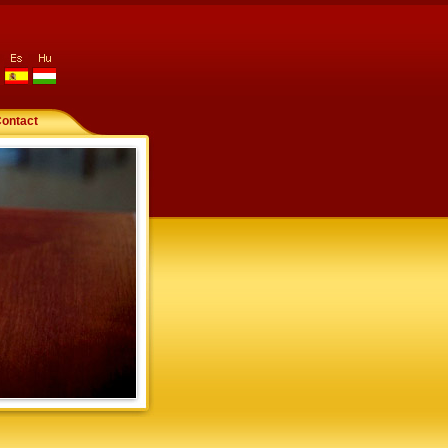
es
hu
ontact