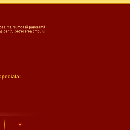
 de cea mai frumoasă panoramă
raş pentru petrecerea timpului
speciala!