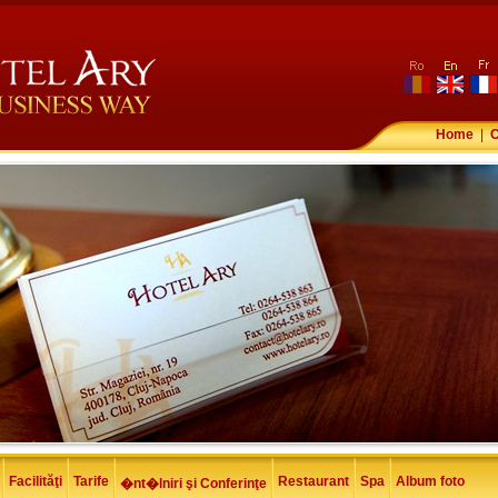
ro
en
fr
Home
|
C
Facilităţi
Tarife
Restaurant
Spa
Album foto
�nt�lniri şi Conferinţe